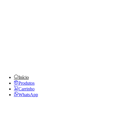
WhatsApp
(47) 99242-1320
E-mail
comercial01@retex.com.br
Horário
Seg a Sex, das 8h às 18h
Início
Produtos
Carrinho
WhatsApp