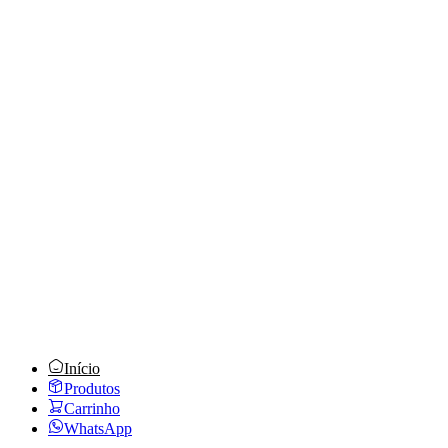
Telefone
(47) 99242-1320
WhatsApp
(47) 99242-1320
E-mail
comercial01@retex.com.br
Horário
Seg a Sex, das 8h às 18h
Início
Produtos
Carrinho
WhatsApp