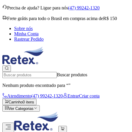
Precisa de ajuda?
Ligue para nós
(47) 99242-1320
Frete grátis para todo o Brasil em compras acima de
R$ 150
Sobre nós
Minha Conta
Rastrear Pedido
Buscar produtos
Nenhum produto encontrado para “
”
Atendimento
(47) 99242-1320
Entrar
Criar conta
Carrinho
0
itens
Ver Categorias