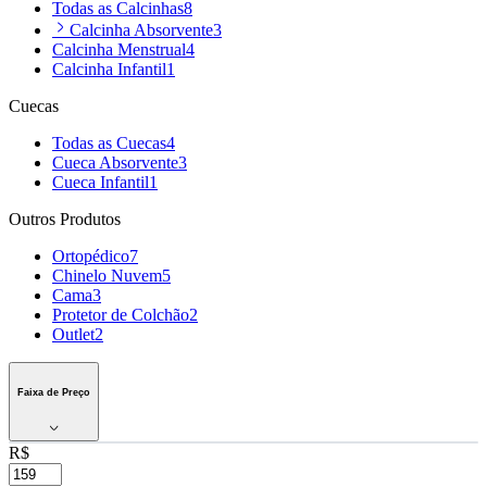
Todas as Calcinhas
8
Calcinha Absorvente
3
Calcinha Menstrual
4
Calcinha Infantil
1
Cuecas
Todas as Cuecas
4
Cueca Absorvente
3
Cueca Infantil
1
Outros Produtos
Ortopédico
7
Chinelo Nuvem
5
Cama
3
Protetor de Colchão
2
Outlet
2
Faixa de Preço
R$